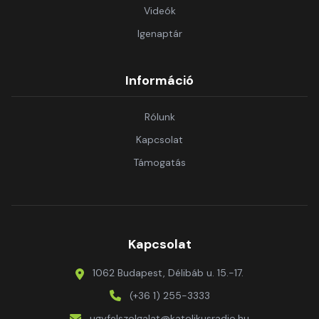
Videók
Igenaptár
Információ
Rólunk
Kapcsolat
Támogatás
Kapcsolat
1062 Budapest, Délibáb u. 15.-17.
(+36 1) 255-3333
ugyfelszolgalat@katolikusradio.hu