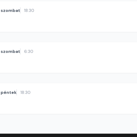
szombat
18:30
szombat
6:30
péntek
18:30