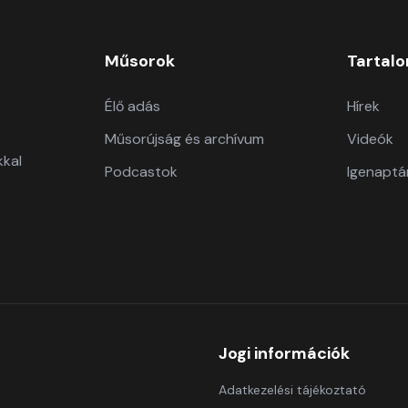
Műsorok
Tartal
Élő adás
Hírek
Műsorújság és archívum
Videók
kkal
Podcastok
Igenaptá
Jogi információk
Adatkezelési tájékoztató