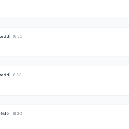
kedd
18:30
kedd
6:30
étfő
18:30