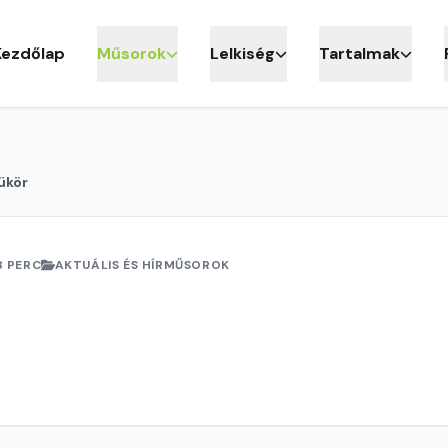
Kezdőlap
Műsorok
Lelkiség
Tartalmak
ükör
8 PERC
AKTUÁLIS ÉS HÍRMŰSOROK