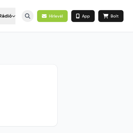
Rádió
Hírlevél
App
Bolt