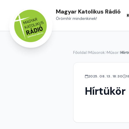
Magyar Katolikus Rádió
Örömhír mindenkinek!
Főoldal
Műsorok
Műsor
Hírt
2025. 08. 13. 18:30
1
Hírtükör