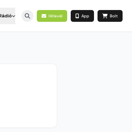
Rádió
Hírlevél
App
Bolt