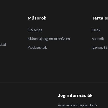
Műsorok
Tartal
Élő adás
Hírek
Műsorújság és archívum
Videók
kkal
Podcastok
Igenaptá
Jogi információk
Adatkezelési tájékoztató