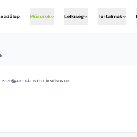
Kezdőlap
Műsorok
Lelkiség
Tartalmak
k
 PERC
AKTUÁLIS ÉS HÍRMŰSOROK