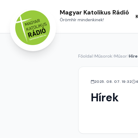
Magyar Katolikus Rádió
Örömhír mindenkinek!
Főoldal
Műsorok
Műsor
Híre
2025. 08. 07. 19:32
4
Hírek