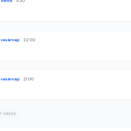
hétfő
5:30
vasárnap
22:00
vasárnap
21:00
ST NÉZED