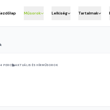
Kezdőlap
Műsorok
Lelkiség
Tartalmak
k
4 PERC
AKTUÁLIS ÉS HÍRMŰSOROK