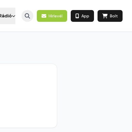
Rádió
Hírlevél
App
Bolt