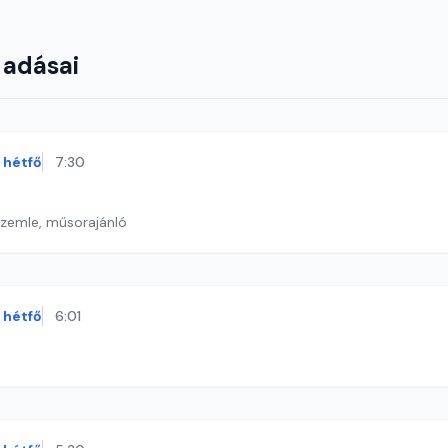
 adásai
hétfő
7:30
szemle, műsorajánló
hétfő
6:01