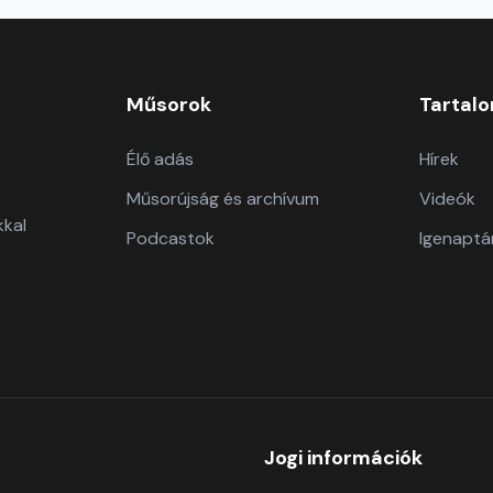
Műsorok
Tartal
Élő adás
Hírek
Műsorújság és archívum
Videók
kkal
Podcastok
Igenaptá
Jogi információk