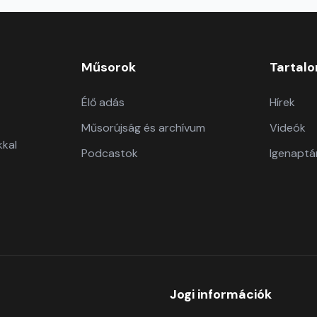
Műsorok
Tartal
Élő adás
Hírek
Műsorújság és archívum
Videók
kkal
Podcastok
Igenaptá
Jogi információk