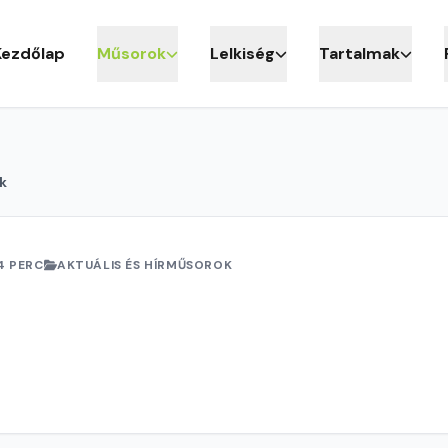
Kezdőlap
Műsorok
Lelkiség
Tartalmak
k
4 PERC
AKTUÁLIS ÉS HÍRMŰSOROK