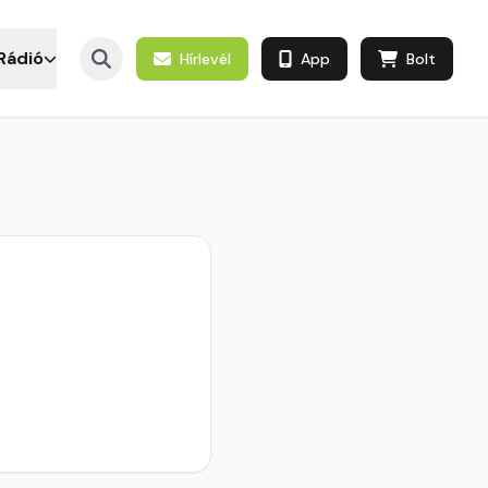
Rádió
Hírlevél
App
Bolt