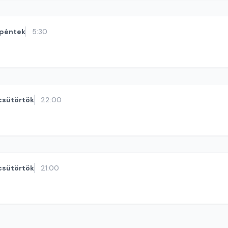
péntek
5:30
csütörtök
22:00
csütörtök
21:00