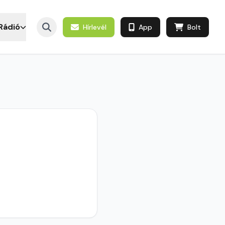
Rádió
Hírlevél
App
Bolt