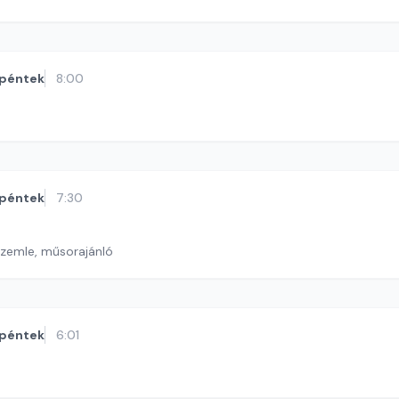
péntek
8:00
péntek
7:30
szemle, műsorajánló
péntek
6:01