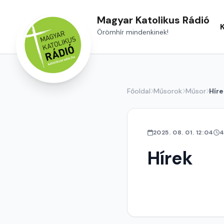
Magyar Katolikus Rádió
Örömhír mindenkinek!
Főoldal
Műsorok
Műsor
Híre
2025. 08. 01. 12:04
4
Hírek