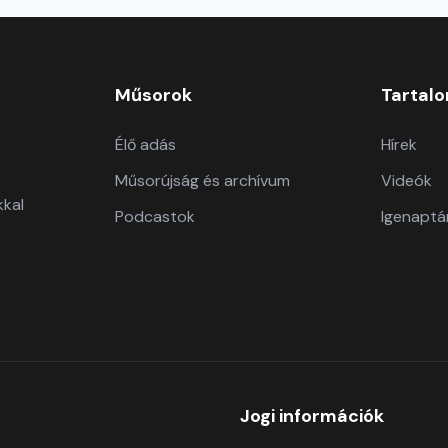
Műsorok
Tartal
Élő adás
Hírek
Műsorújság és archívum
Videók
kkal
Podcastok
Igenaptá
Jogi információk