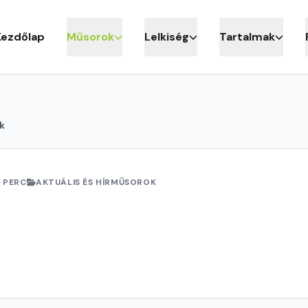
Kezdőlap
Műsorok
Lelkiség
Tartalmak
k
 PERC
AKTUÁLIS ÉS HÍRMŰSOROK