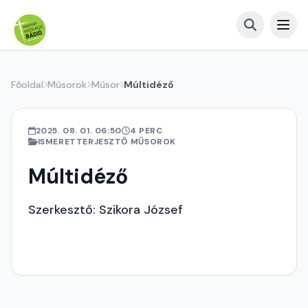
Főoldal
Műsorok
Műsor
Múltidéző
2025. 08. 01. 06:50
4 PERC
ISMERETTERJESZTŐ MŰSOROK
Múltidéző
Szerkesztő: Szikora József