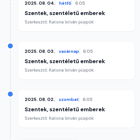
2025. 08. 04.
hétfő
6:05
Szentek, szentéletű emberek
Szerkesztő: Katona István püspök
2025. 08. 03.
vasárnap
6:05
Szentek, szentéletű emberek
Szerkesztő: Katona István püspök
2025. 08. 02.
szombat
6:05
Szentek, szentéletű emberek
Szerkesztő: Katona István püspök