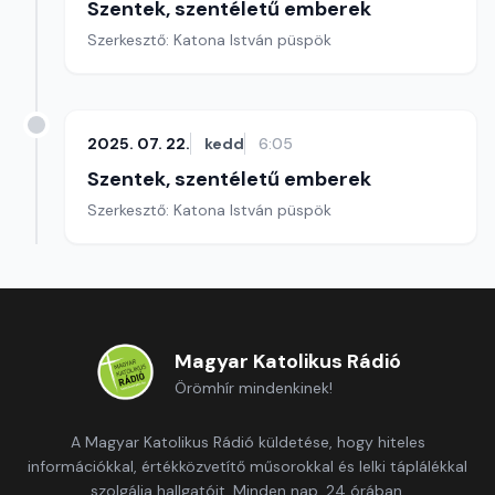
Szentek, szentéletű emberek
Szerkesztő: Katona István püspök
2025. 07. 22.
kedd
6:05
Szentek, szentéletű emberek
Szerkesztő: Katona István püspök
Magyar Katolikus Rádió
Örömhír mindenkinek!
A Magyar Katolikus Rádió küldetése, hogy hiteles
információkkal, értékközvetítő műsorokkal és lelki táplálékkal
szolgálja hallgatóit. Minden nap, 24 órában.