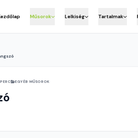
Kezdőlap
Műsorok
Lelkiség
Tartalmak
angszó
 PERC
EGYÉB MŰSOROK
zó