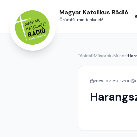
Magyar Katolikus Rádió
Örömhír mindenkinek!
Főoldal
Műsorok
Műsor
Har
2025. 07. 29. 12:00
1
Harangs