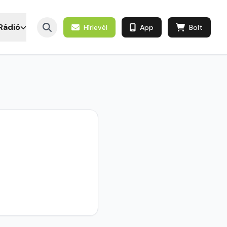
Rádió
Hírlevél
App
Bolt