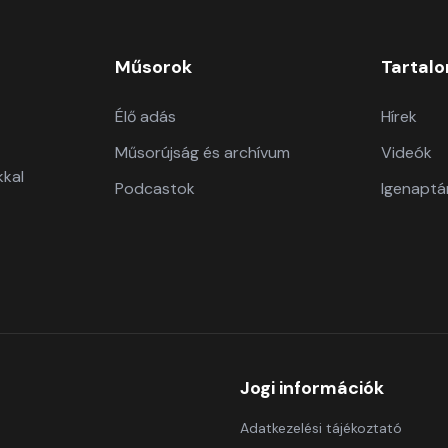
Műsorok
Tartal
Élő adás
Hírek
Műsorújság és archívum
Videók
kkal
Podcastok
Igenaptá
Jogi információk
Adatkezelési tájékoztató