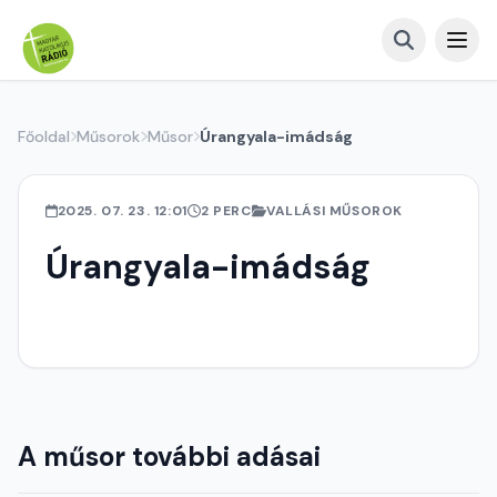
Főoldal
Műsorok
Műsor
Úrangyala-imádság
2025. 07. 23. 12:01
2 PERC
VALLÁSI MŰSOROK
Úrangyala-imádság
A műsor további adásai