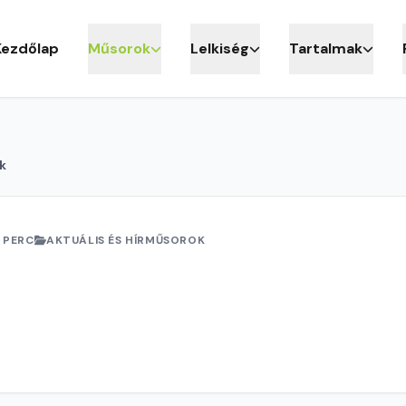
Kezdőlap
Műsorok
Lelkiség
Tartalmak
k
 PERC
AKTUÁLIS ÉS HÍRMŰSOROK