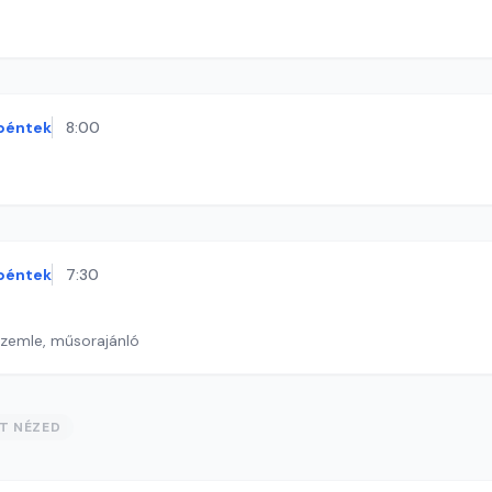
péntek
8:00
péntek
7:30
szemle, műsorajánló
ST NÉZED