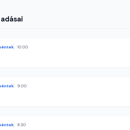
 adásai
péntek
10:00
péntek
9:00
péntek
8:30