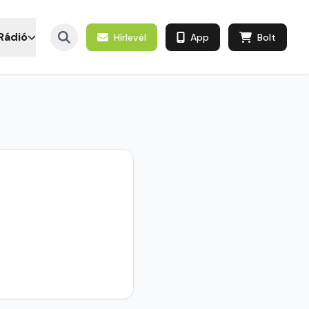
Rádió
Hírlevél
App
Bolt