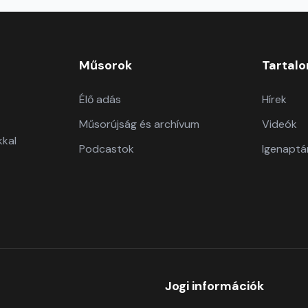
Műsorok
Tartal
Élő adás
Hírek
Műsorújság és archívum
Videók
kkal
Podcastok
Igenaptá
Jogi információk