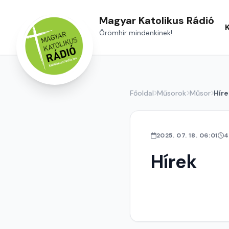
Magyar Katolikus Rádió
Örömhír mindenkinek!
Főoldal
Műsorok
Műsor
Híre
2025. 07. 18. 06:01
4
Hírek