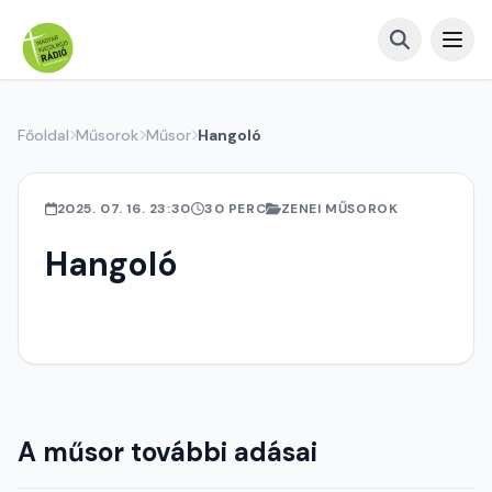
Főoldal
Műsorok
Műsor
Hangoló
2025. 07. 16. 23:30
30 PERC
ZENEI MŰSOROK
Hangoló
A műsor további adásai