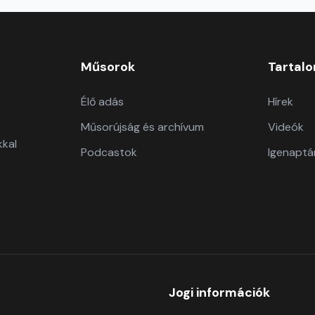
Műsorok
Tartal
Élő adás
Hírek
Műsorújság és archívum
Videók
kkal
Podcastok
Igenaptá
Jogi információk