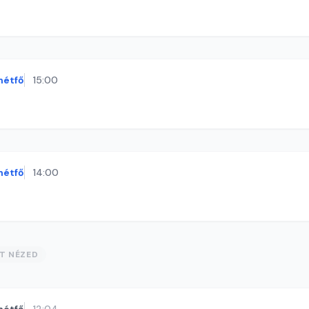
hétfő
15:00
hétfő
14:00
ST NÉZED