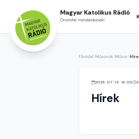
Magyar Katolikus Rádió
Örömhír mindenkinek!
Főoldal
Műsorok
Műsor
Híre
2025. 07. 14. 13:00
4
Hírek