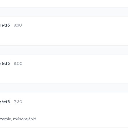
hétfő
8:30
hétfő
8:00
hétfő
7:30
szemle, műsorajánló