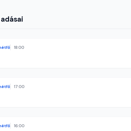
 adásai
hétfő
18:00
hétfő
17:00
hétfő
16:00