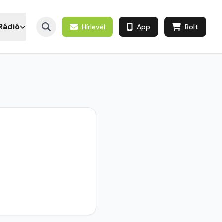
Rádió
Hírlevél
App
Bolt