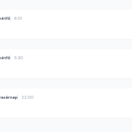
hétfő
6:01
hétfő
5:30
vasárnap
22:00