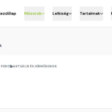
Kezdőlap
Műsorok
Lelkiség
Tartalmak
k
 PERC
AKTUÁLIS ÉS HÍRMŰSOROK