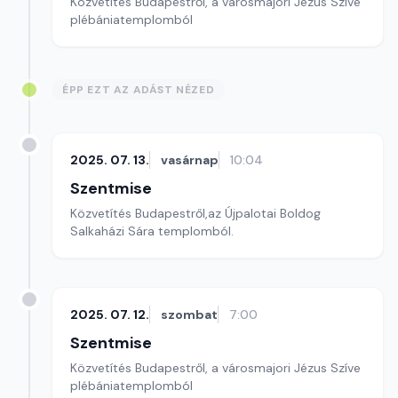
Közvetítés Budapestről, a városmajori Jézus Szíve
plébániatemplomból
ÉPP EZT AZ ADÁST NÉZED
2025. 07. 13.
vasárnap
10:04
Szentmise
Közvetítés Budapestről,az Újpalotai Boldog
Salkaházi Sára templomból.
2025. 07. 12.
szombat
7:00
Szentmise
Közvetítés Budapestről, a városmajori Jézus Szíve
plébániatemplomból