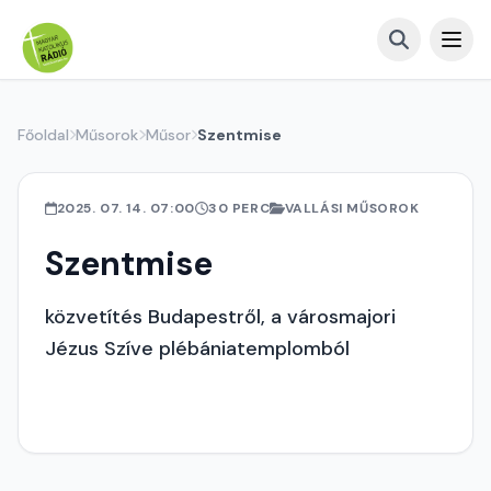
Főoldal
Műsorok
Műsor
Szentmise
2025. 07. 14. 07:00
30 PERC
VALLÁSI MŰSOROK
Szentmise
közvetítés Budapestről, a városmajori
Jézus Szíve plébániatemplomból