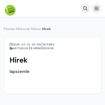
Főoldal
Műsorok
Műsor
Hírek
2025. 07. 12. 07:30
9 PERC
AKTUÁLIS ÉS HÍRMŰSOROK
Hírek
lapszemle