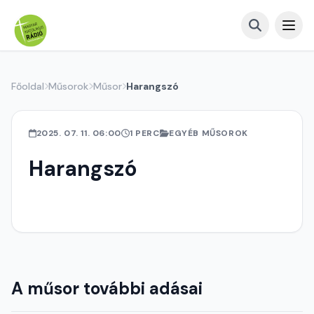
Főoldal
Műsorok
Műsor
Harangszó
2025. 07. 11. 06:00
1 PERC
EGYÉB MŰSOROK
Harangszó
A műsor további adásai