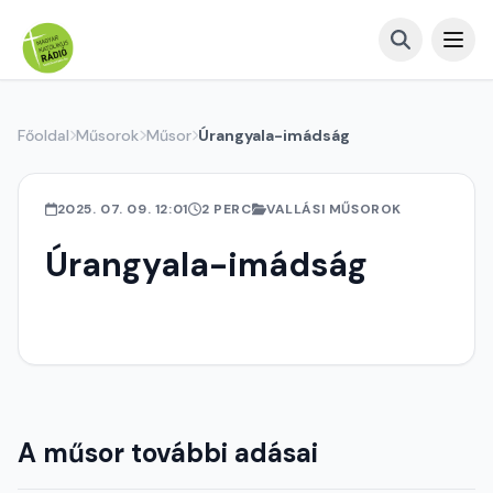
Főoldal
Műsorok
Műsor
Úrangyala-imádság
2025. 07. 09. 12:01
2 PERC
VALLÁSI MŰSOROK
Úrangyala-imádság
A műsor további adásai