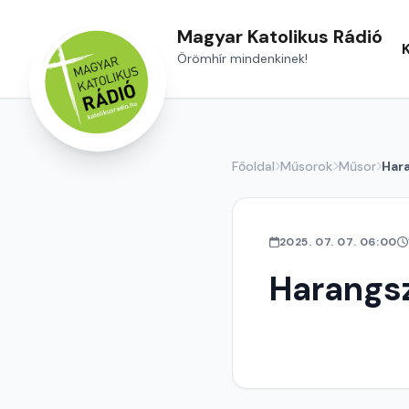
Magyar Katolikus Rádió
Örömhír mindenkinek!
Főoldal
Műsorok
Műsor
Har
2025. 07. 07. 06:00
Harangs