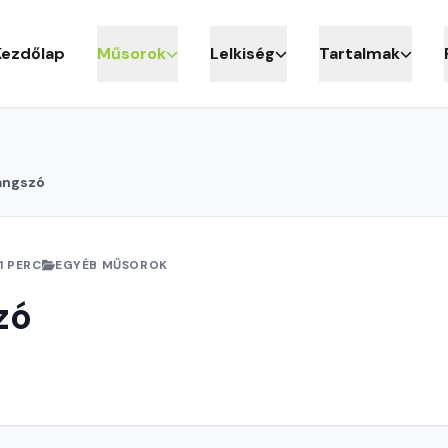
Kezdőlap
Műsorok
Lelkiség
Tartalmak
angszó
1 PERC
EGYÉB MŰSOROK
zó