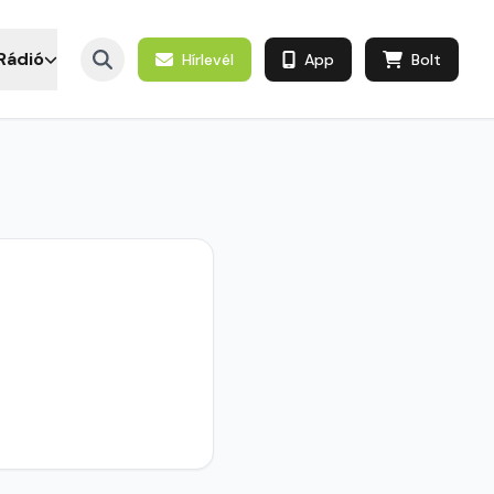
Rádió
Hírlevél
App
Bolt