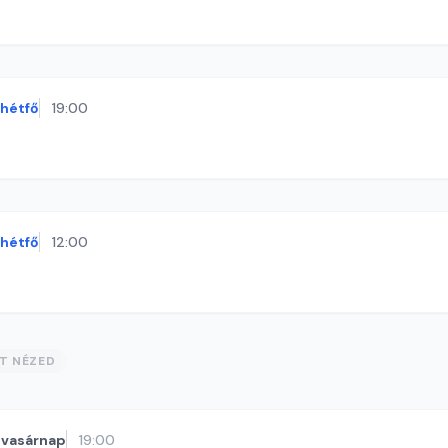
hétfő
19:00
hétfő
12:00
ST NÉZED
vasárnap
19:00