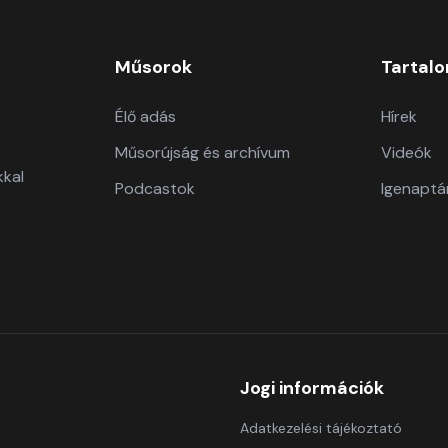
Műsorok
Tartal
Élő adás
Hírek
Műsorújság és archívum
Videók
kkal
Podcastok
Igenaptá
Jogi információk
Adatkezelési tájékoztató