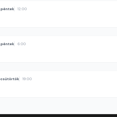
péntek
12:00
péntek
6:00
csütörtök
19:00