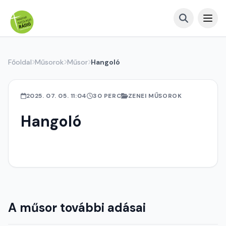
Főoldal
Műsorok
Műsor
Hangoló
2025. 07. 05. 11:04
30 PERC
ZENEI MŰSOROK
Hangoló
A műsor további adásai