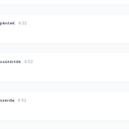
péntek
6:52
csütörtök
6:52
szerda
6:52