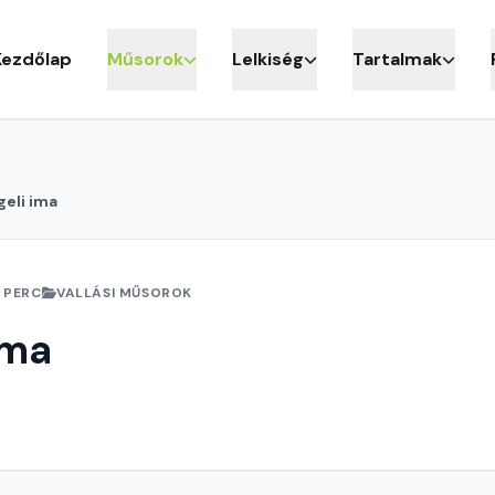
Kezdőlap
Műsorok
Lelkiség
Tartalmak
eli ima
1 PERC
VALLÁSI MŰSOROK
ima