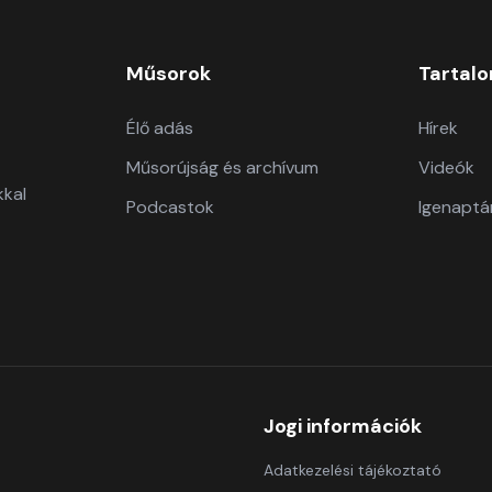
Műsorok
Tartal
Élő adás
Hírek
Műsorújság és archívum
Videók
kkal
Podcastok
Igenaptá
Jogi információk
Adatkezelési tájékoztató