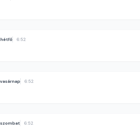
hétfő
6:52
vasárnap
6:52
szombat
6:52