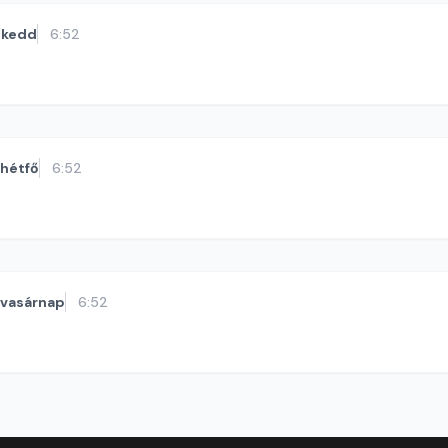
kedd
6:52
hétfő
6:52
vasárnap
6:52