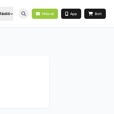
Rádió
Hírlevél
App
Bolt