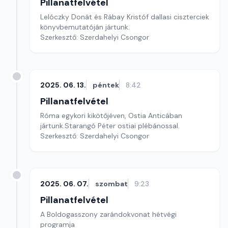
Pillanatfelvétel
Lelóczky Donát és Rábay Kristóf dallasi ciszterciek
könyvbemutatóján jártunk.
Szerkesztő: Szerdahelyi Csongor
2025. 06. 13.
péntek
8:42
Pillanatfelvétel
Róma egykori kikötőjéven, Ostia Anticában
jártunk.Starangó Péter ostiai plébánossal.
Szerkesztő: Szerdahelyi Csongor
2025. 06. 07.
szombat
9:23
Pillanatfelvétel
A Boldogasszony zarándokvonat hétvégi
programja