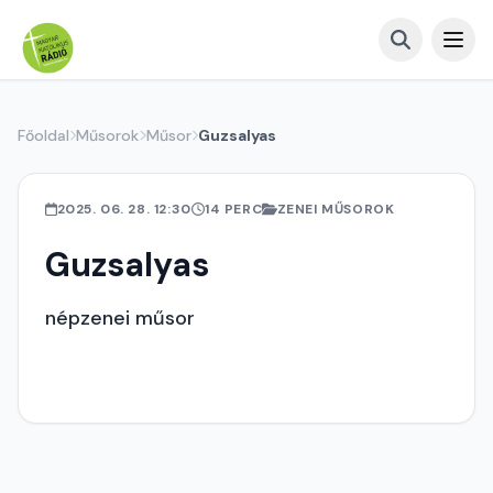
Főoldal
Műsorok
Műsor
Guzsalyas
2025. 06. 28. 12:30
14 PERC
ZENEI MŰSOROK
Guzsalyas
népzenei műsor