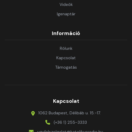
Videók
Igenaptár
Információ
Rólunk
Kapcsolat
Támogatás
Kapcsolat
1062 Budapest, Délibáb u. 15.-17.
(+36 1) 255-3333
ugyfelszolgalat@katolikusradio.hu