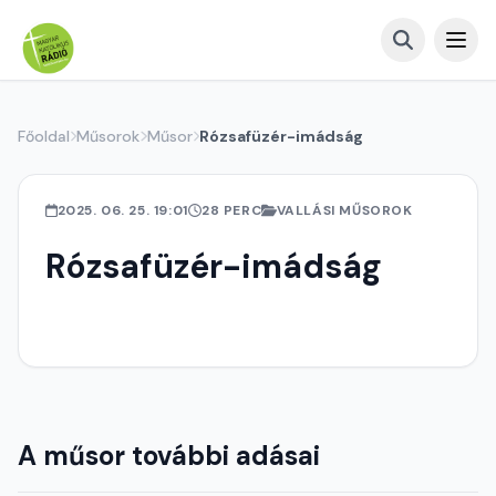
Főoldal
Műsorok
Műsor
Rózsafüzér-imádság
2025. 06. 25. 19:01
28 PERC
VALLÁSI MŰSOROK
Rózsafüzér-imádság
A műsor további adásai