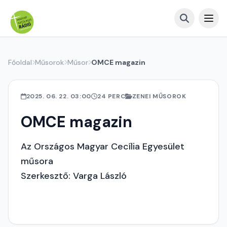
Főoldal
Műsorok
Műsor
OMCE magazin
2025. 06. 22. 03:00
24 PERC
ZENEI MŰSOROK
OMCE magazin
Az Országos Magyar Cecília Egyesület
műsora
Szerkesztő: Varga László