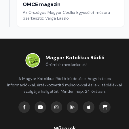
OMCE magazin
Az Országos Magyar Cecília Egyesület műsora
Szerkesztő: Varga László
Magyar Katolikus Rádió
Örömhír mindenkinek!
A Magyar Katolikus Rádió küldetése, hogy hiteles
információkkal, értékközvetítő műsorokkal és lelki táplálékkal
szolgálja hallgatóit. Minden nap, 24 órában.
Műsorok