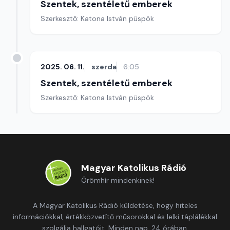
Szentek, szentéletű emberek
Szerkesztő: Katona István püspök
2025. 06. 11.
szerda
6:05
Szentek, szentéletű emberek
Szerkesztő: Katona István püspök
Magyar Katolikus Rádió
Örömhír mindenkinek!
A Magyar Katolikus Rádió küldetése, hogy hiteles
információkkal, értékközvetítő műsorokkal és lelki táplálékkal
szolgálja hallgatóit. Minden nap, 24 órában.