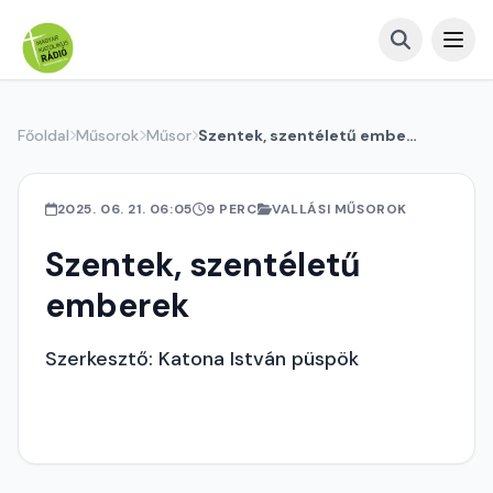
Főoldal
Műsorok
Műsor
Szentek, szentéletű emberek
2025. 06. 21. 06:05
9 PERC
VALLÁSI MŰSOROK
Szentek, szentéletű
emberek
Szerkesztő: Katona István püspök