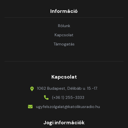
Információ
Rólunk
Kapcsolat
Támogatás
Kapcsolat
1062 Budapest, Délibáb u. 15.-17.
(+36 1) 255-3333
ugyfelszolgalat@katolikusradio.hu
Jogi információk