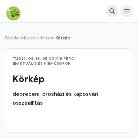
Főoldal
Műsorok
Műsor
Körkép
2025. 06. 16. 05:00
19 PERC
AKTUÁLIS ÉS HÍRMŰSOROK
Körkép
debreceni, orosházi és kaposvári
összeállítás