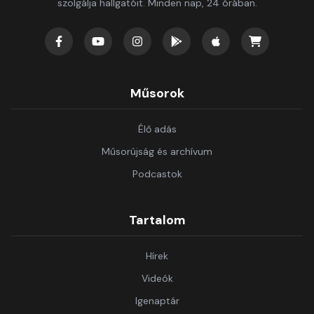
szolgálja hallgatóit. Minden nap, 24 órában.
Műsorok
Élő adás
Műsorújság és archívum
Podcastok
Tartalom
Hírek
Videók
Igenaptár