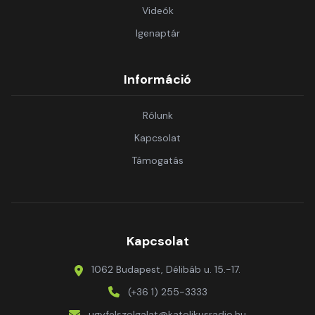
Videók
Igenaptár
Információ
Rólunk
Kapcsolat
Támogatás
Kapcsolat
1062 Budapest, Délibáb u. 15.-17.
(+36 1) 255-3333
ugyfelszolgalat@katolikusradio.hu