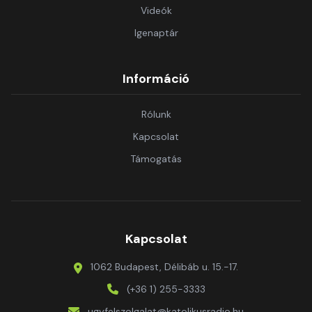
Videók
Igenaptár
Információ
Rólunk
Kapcsolat
Támogatás
Kapcsolat
1062 Budapest, Délibáb u. 15.-17.
(+36 1) 255-3333
ugyfelszolgalat@katolikusradio.hu