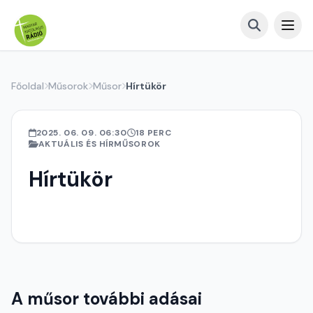
Főoldal
Műsorok
Műsor
Hírtükör
2025. 06. 09. 06:30
18 PERC
AKTUÁLIS ÉS HÍRMŰSOROK
Hírtükör
A műsor további adásai