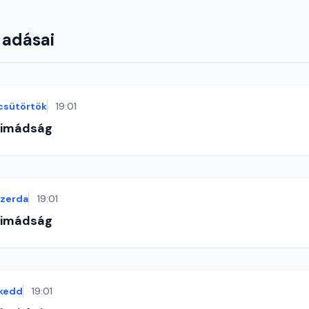
 adásai
csütörtök
19:01
-imádság
szerda
19:01
-imádság
kedd
19:01