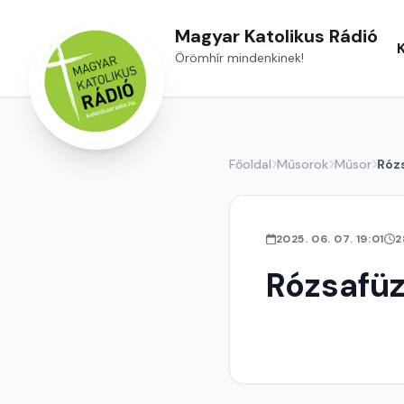
Magyar Katolikus Rádió
Örömhír mindenkinek!
Főoldal
Műsorok
Műsor
Róz
2025. 06. 07. 19:01
2
Rózsafü