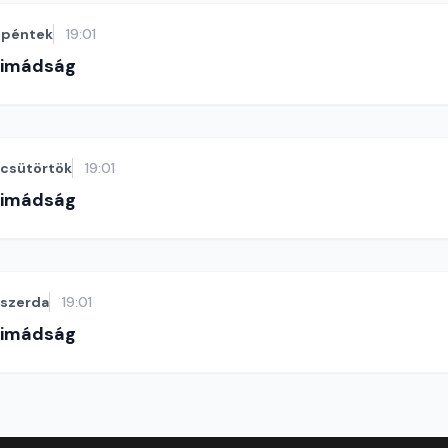
péntek
19:01
-imádság
csütörtök
19:01
-imádság
szerda
19:01
-imádság