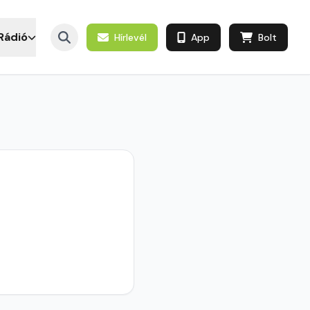
Rádió
Hírlevél
App
Bolt