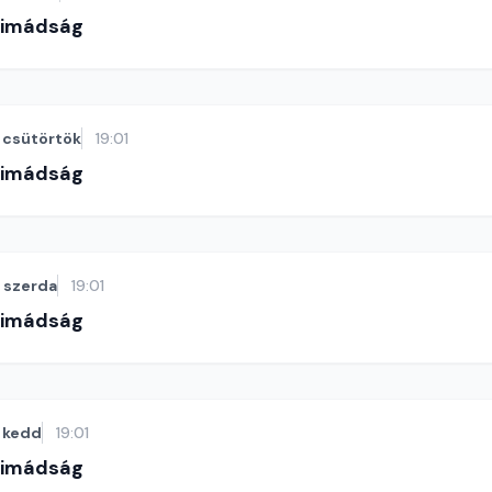
-imádság
csütörtök
19:01
-imádság
szerda
19:01
-imádság
kedd
19:01
-imádság