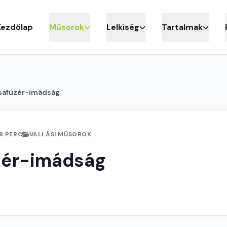
Kezdőlap
Műsorok
Lelkiség
Tartalmak
safüzér-imádság
8 PERC
VALLÁSI MŰSOROK
zér-imádság