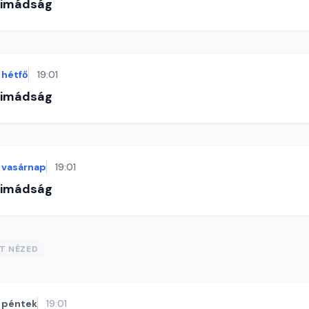
-imádság
hétfő
19:01
-imádság
vasárnap
19:01
-imádság
ST NÉZED
péntek
19:01