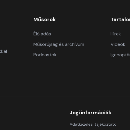
Műsorok
Tartal
Élő adás
Hírek
Műsorújság és archívum
Videók
kkal
Podcastok
Igenaptá
Jogi információk
Adatkezelési tájékoztató