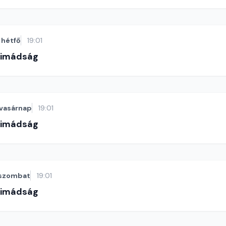
hétfő
19:01
-imádság
vasárnap
19:01
-imádság
szombat
19:01
-imádság