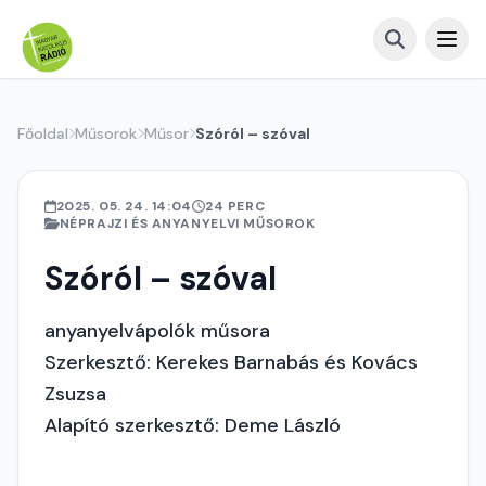
Főoldal
Műsorok
Műsor
Szóról – szóval
2025. 05. 24. 14:04
24 PERC
NÉPRAJZI ÉS ANYANYELVI MŰSOROK
Szóról – szóval
anyanyelvápolók műsora
Szerkesztő: Kerekes Barnabás és Kovács
Zsuzsa
Alapító szerkesztő: Deme László