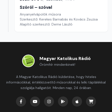
Szóról – szóval
Anyanyelvápolók műsora
Szerkesztő: Kerekes Barnabás és Kovács Zsuzsa
Alapító szerkesztő: Deme László
Magyar Katolikus Rádió
Örömhír mindenkinek!
A Magyar Katolikus Rádió küldetése, hogy hiteles
információkkal, értékközvetítő műsorokkal és lelki táplálékkal
szolgálja hallgatóit. Minden nap, 24 órában.