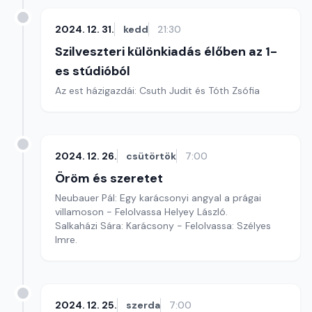
2024. 12. 31.
kedd
21:30
Szilveszteri különkiadás élőben az 1-
es stúdióból
Az est házigazdái: Csuth Judit és Tóth Zsófia
2024. 12. 26.
csütörtök
7:00
Öröm és szeretet
Neubauer Pál: Egy karácsonyi angyal a prágai
villamoson - Felolvassa Helyey László.
Salkaházi Sára: Karácsony - Felolvassa: Szélyes
Imre.
2024. 12. 25.
szerda
7:00