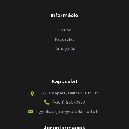
Információ
Rólunk
Kapcsolat
Támogatás
Kapcsolat
1062 Budapest, Délibáb u. 15.-17.
(+36 1) 255-3333
ugyfelszolgalat@katolikusradio.hu
Jogi információk