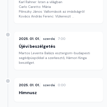
Karl Rahner: Isten a világban
Carlo Caretto: Mária
Pilinszky János: Vallomások az imádságról
Kovács András Ferenc: Vízkereszt
Km.: Kovács Éva Rebecca, Nagy György András,
Görög László
Készítette: Liszkai Károly, Bögös Henrietta és
Sárospataki Zsuzsanna
2025. 01. 01.
szerda
7:00
Újévi beszélgetés
Martos Levente Balázs esztergom-budapesti
segédpüspökkel a szerkesztő, Hámori Kinga
beszélget.
2025. 01. 01.
szerda
0:00
Himnusz