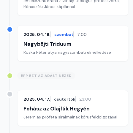
emlékezünk Kránitz Mihály teológus professzorral,
Rónaszéki János káplánnal.
2025. 04. 19.
szombat
7:00
Nagyböjti Triduum
Roska Péter atya nagyszombati elmélkedése
ÉPP EZT AZ ADÁST NÉZED
2025. 04. 17.
csütörtök
23:00
Fohász az Olajfák Hegyén
Jeremiás próféta siralmainak kórusfeldolgozásai