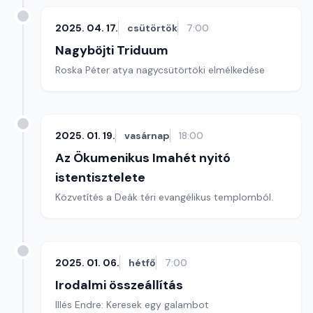
2025. 04. 17.
csütörtök
7:00
Nagyböjti Triduum
Roska Péter atya nagycsütörtöki elmélkedése
2025. 01. 19.
vasárnap
18:00
Az Ökumenikus Imahét nyitó
istentisztelete
Közvetítés a Deák téri evangélikus templomból.
2025. 01. 06.
hétfő
7:00
Irodalmi összeállítás
Illés Endre: Keresek egy galambot