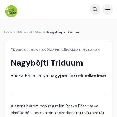
Főoldal
Műsorok
Műsor
Nagyböjti Triduum
2025. 04. 18. 07:00
27 PERC
VALLÁSI MŰSOROK
Nagyböjti Triduum
Roska Péter atya nagypénteki elmélkedése
A szent három nap reggelén Roska Péter atya
elmélkedés-sorozatának szerkesztett változatát