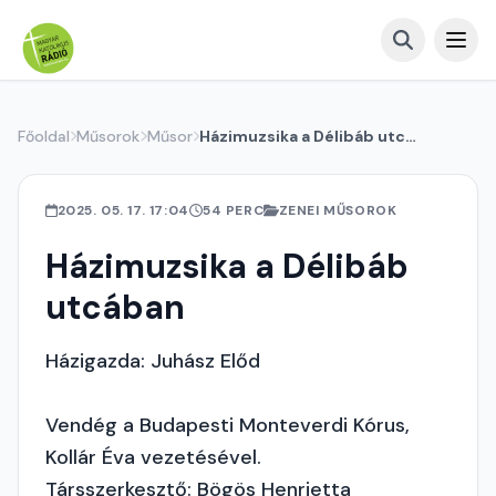
Főoldal
Műsorok
Műsor
Házimuzsika a Délibáb utcában
2025. 05. 17. 17:04
54 PERC
ZENEI MŰSOROK
Házimuzsika a Délibáb
utcában
Házigazda: Juhász Előd
Vendég a Budapesti Monteverdi Kórus,
Kollár Éva vezetésével.
Társszerkesztő: Bögös Henrietta