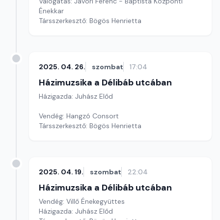
Válogatás: Jávori Ferenc - Baptista Központi
Énekkar
Társszerkesztő: Bögös Henrietta
2025. 04. 26.
szombat
17:04
Házimuzsika a Délibáb utcában
Házigazda: Juhász Előd
Vendég: Hangzó Consort
Társszerkesztő: Bögös Henrietta
2025. 04. 19.
szombat
22:04
Házimuzsika a Délibáb utcában
Vendég: Villő Énekegyüttes
Házigazda: Juhász Előd