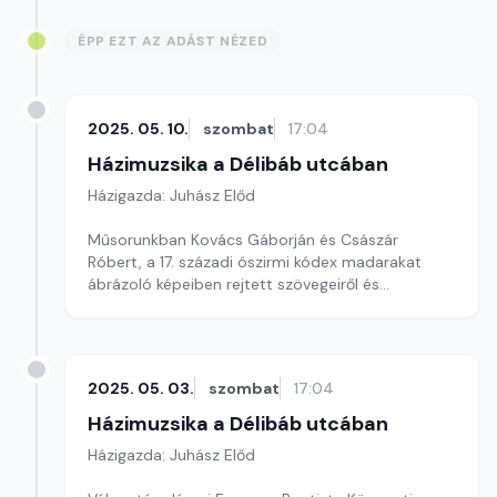
ÉPP EZT AZ ADÁST NÉZED
2025. 05. 10.
szombat
17:04
Házimuzsika a Délibáb utcában
Házigazda: Juhász Előd
Műsorunkban Kovács Gáborján és Császár
Róbert, a 17. századi ószirmi kódex madarakat
ábrázoló képeiben rejtett szövegeiről és
dallamairól festenek képet zenében.
Társszerkesztő: Bögös Henrietta
2025. 05. 03.
szombat
17:04
Házimuzsika a Délibáb utcában
Házigazda: Juhász Előd