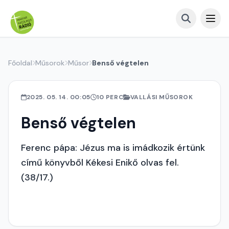
Főoldal
Műsorok
Műsor
Benső végtelen
2025. 05. 14. 00:05
10 PERC
VALLÁSI MŰSOROK
Benső végtelen
Ferenc pápa: Jézus ma is imádkozik értünk
című könyvből Kékesi Enikő olvas fel.
(38/17.)