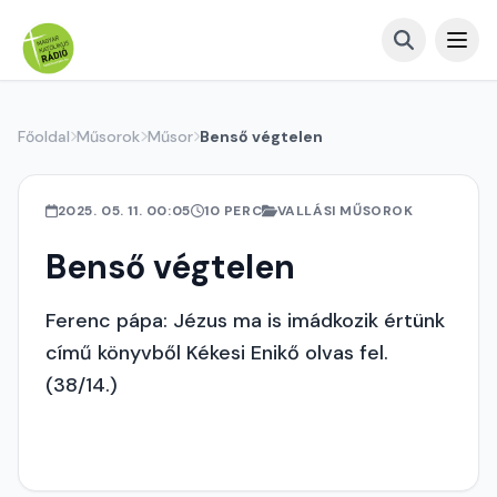
Főoldal
Műsorok
Műsor
Benső végtelen
2025. 05. 11. 00:05
10 PERC
VALLÁSI MŰSOROK
Benső végtelen
Ferenc pápa: Jézus ma is imádkozik értünk
című könyvből Kékesi Enikő olvas fel.
(38/14.)