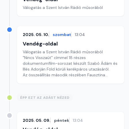
Válogatás a Szent István Rádió műsorából
2025. 05. 10.
szombat
13:04
Vendég-oldal
Válogatás a Szent István Rádió műsorából
"Nincs Visszaút" címmel 18 részes
dokumentumfilm-sorozat készült Szabó Ádám és
Illés Adorján Föld körüli kerékpáros utazásáról.
Az összeállítás második részében Fausztina
naplójából hallhatnak részletet.
ÉPP EZT AZ ADÁST NÉZED
2025. 05. 09.
péntek
13:04