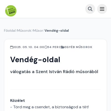
Főoldal
Műsorok
Műsor
Vendég-oldal
2025. 05. 10. 04:00
54 PERC
EGYÉB MŰSOROK
Vendég-oldal
válogatás a Szent István Rádió műsorából
Közélet
- Törd meg a csendet, a biztonságod a tét!