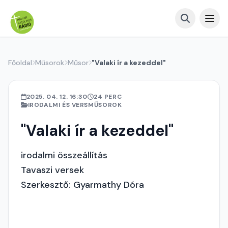
Főoldal
Műsorok
Műsor
"Valaki ír a kezeddel"
2025. 04. 12. 16:30
24 PERC
IRODALMI ÉS VERSMŰSOROK
"Valaki ír a kezeddel"
irodalmi összeállítás
Tavaszi versek
Szerkesztő: Gyarmathy Dóra