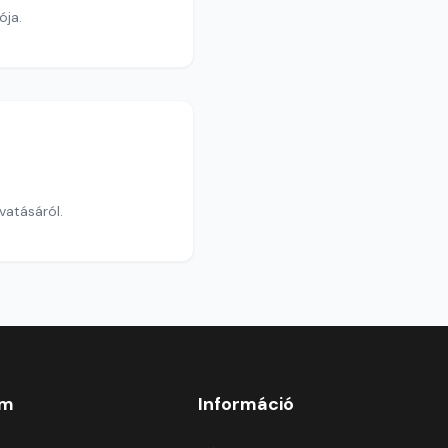
ója.
vatásáról.
om
Információ