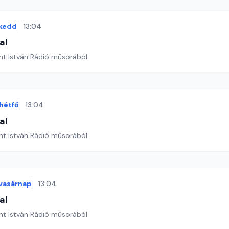
kedd
13:04
al
nt István Rádió műsorából
hétfő
13:04
al
nt István Rádió műsorából
vasárnap
13:04
al
nt István Rádió műsorából