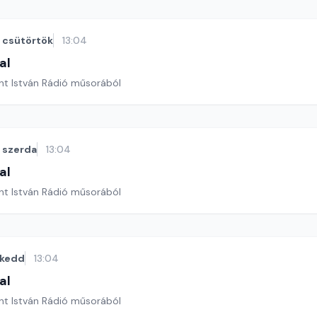
csütörtök
13:04
al
nt István Rádió műsorából
szerda
13:04
al
nt István Rádió műsorából
kedd
13:04
al
nt István Rádió műsorából