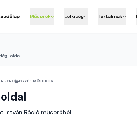
Kezdőlap
Műsorok
Lelkiség
Tartalmak
dég-oldal
54 PERC
EGYÉB MŰSOROK
oldal
nt István Rádió műsorából