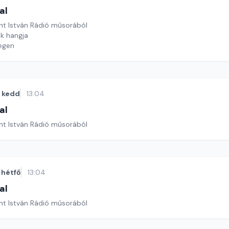
al
nt István Rádió műsorából
ék hangja
egen
kedd
13:04
al
nt István Rádió műsorából
hétfő
13:04
al
nt István Rádió műsorából