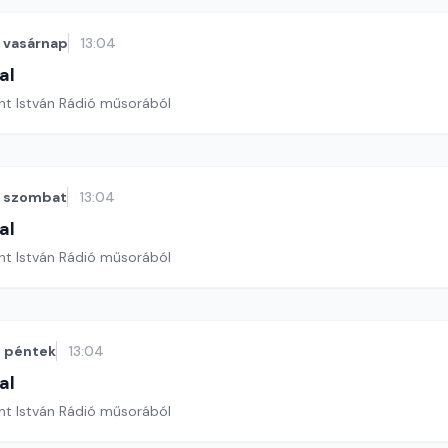
vasárnap
13:04
al
nt István Rádió műsorából
szombat
13:04
al
nt István Rádió műsorából
péntek
13:04
al
nt István Rádió műsorából