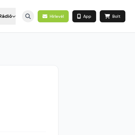
Rádió
Hírlevél
App
Bolt