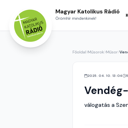
Magyar Katolikus Rádió
Örömhír mindenkinek!
Főoldal
Műsorok
Műsor
Ven
2025. 04. 10. 13:04
Vendég-
válogatás a Sze