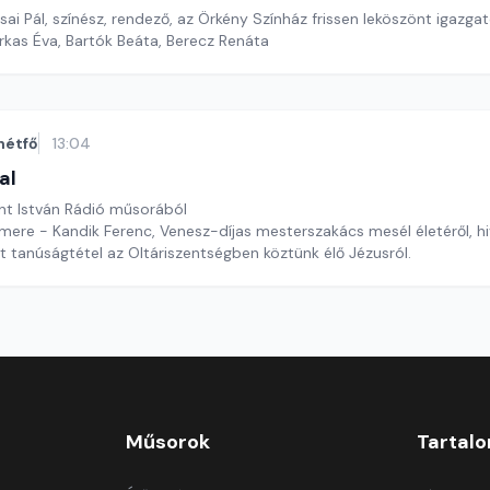
i Pál, színész, rendező, az Örkény Színház frissen leköszönt igazgat
rkas Éva, Bartók Beáta, Berecz Renáta
hétfő
13:04
al
nt István Rádió műsorából
ere - Kandik Ferenc, Venesz-díjas mesterszakács mesél életéről, hi
 tanúságtétel az Oltáriszentségben köztünk élő Jézusról.
Műsorok
Tartal