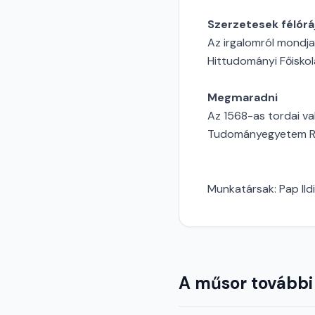
Szerzetesek félórá
Az irgalomról mondja
Hittudományi Főisko
Megmaradni
Az 1568-as tordai val
Tudományegyetem Róm
Munkatársak: Pap Ild
A műsor további