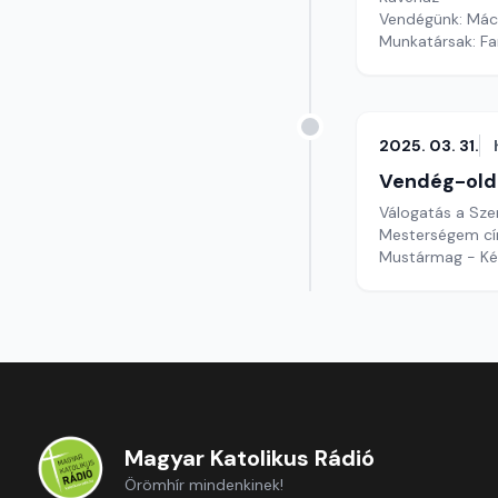
Vendégünk: Mácsa
Munkatársak: Fa
2025. 03. 31.
Vendég-old
Válogatás a Sze
Mesterségem cím
Mustármag - Két
Magyar Katolikus Rádió
Örömhír mindenkinek!