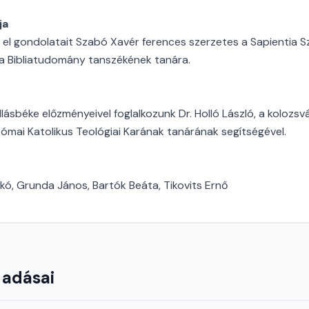
ja
 el gondolatait Szabó Xavér ferences szerzetes a Sapientia S
la Bibliatudomány tanszékének tanára.
lásbéke előzményeivel foglalkozunk Dr. Holló László, a kolozsv
ai Katolikus Teológiai Karának tanárának segítségével.
ikó, Grunda János, Bartók Beáta, Tikovits Ernő
 adásai