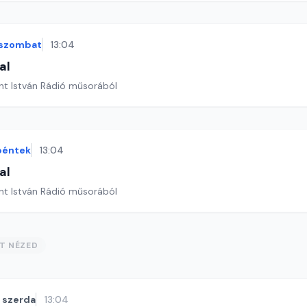
szombat
13:04
al
nt István Rádió műsorából
péntek
13:04
al
nt István Rádió műsorából
ST NÉZED
szerda
13:04