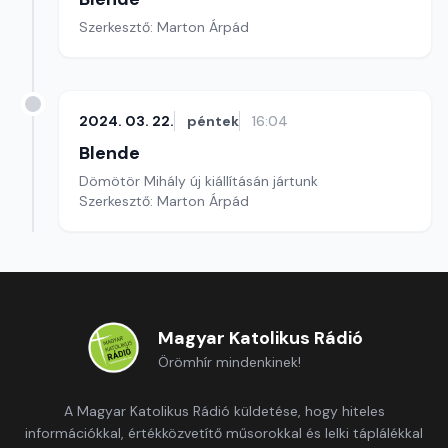
Szerkesztő: Marton Árpád
2024. 03. 22.
péntek
16:04
Blende
Dömötör Mihály új kiállításán jártunk
Szerkesztő: Marton Árpád
Magyar Katolikus Rádió
Örömhír mindenkinek!
A Magyar Katolikus Rádió küldetése, hogy hiteles
információkkal, értékközvetítő műsorokkal és lelki táplálékkal