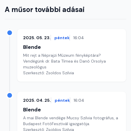
A műsor további adásai
2025. 05. 23.
péntek
16:04
Blende
Mit rejt a Néprajzi Múzeum fényképtára?
Vendégünk dr. Bata Tímea és Danó Orsolya
muzeológus
Szerkesztő: Zsoldos Szilvia
2025. 04. 25.
péntek
16:04
Blende
A mai Blende vendége Mucsy Szilvia fotográfus, a
Budapest FotóFesztivál igazgatója.
Szerkesztő: Zsoldos Szilvia