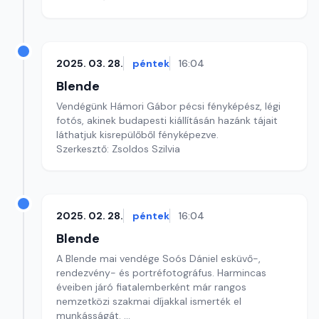
2025. 03. 28.
péntek
16:04
Blende
Vendégünk Hámori Gábor pécsi fényképész, légi
fotós, akinek budapesti kiállításán hazánk tájait
láthatjuk kisrepülőből fényképezve.
Szerkesztő: Zsoldos Szilvia
2025. 02. 28.
péntek
16:04
Blende
A Blende mai vendége Soós Dániel esküvő-,
rendezvény- és portréfotográfus. Harmincas
éveiben járó fiatalemberként már rangos
nemzetközi szakmai díjakkal ismerték el
munkásságát.