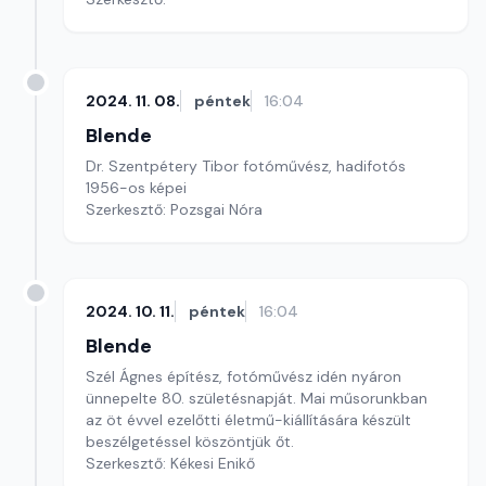
2024. 11. 08.
péntek
16:04
Blende
Dr. Szentpétery Tibor fotóművész, hadifotós
1956-os képei
Szerkesztő: Pozsgai Nóra
2024. 10. 11.
péntek
16:04
Blende
Szél Ágnes építész, fotóművész idén nyáron
ünnepelte 80. születésnapját. Mai műsorunkban
az öt évvel ezelőtti életmű-kiállítására készült
beszélgetéssel köszöntjük őt.
Szerkesztő: Kékesi Enikő