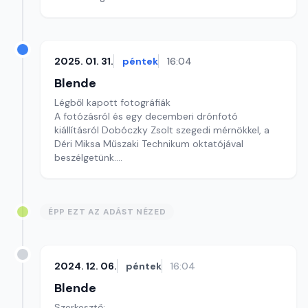
Szerkesztő: Zsoldos Szilvia
2025. 01. 31.
péntek
16:04
Blende
Légből kapott fotográfiák
A fotózásról és egy decemberi drónfotó
kiállításról Dobóczky Zsolt szegedi mérnökkel, a
Déri Miksa Műszaki Technikum oktatójával
beszélgetünk.
Szerkesztő: Tráser László
ÉPP EZT AZ ADÁST NÉZED
2024. 12. 06.
péntek
16:04
Blende
Szerkesztő: