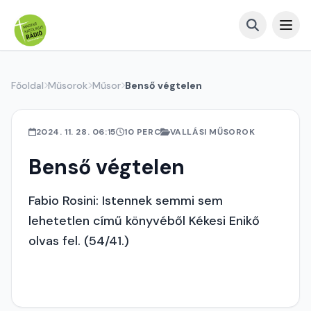
Főoldal
Műsorok
Műsor
Benső végtelen
2024. 11. 28. 06:15
10 PERC
VALLÁSI MŰSOROK
Benső végtelen
Fabio Rosini: Istennek semmi sem
lehetetlen című könyvéből Kékesi Enikő
olvas fel. (54/41.)