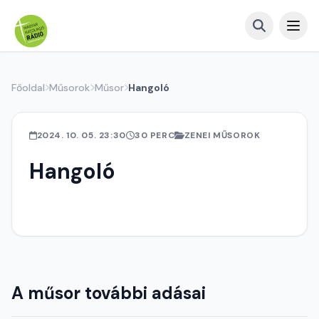
Főoldal
Műsorok
Műsor
Hangoló
2024. 10. 05. 23:30
30 PERC
ZENEI MŰSOROK
Hangoló
A műsor további adásai