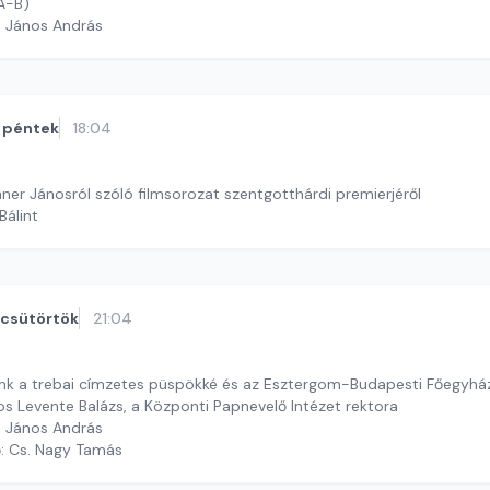
/A-B)
h János András
péntek
18:04
ner Jánosról szóló filmsorozat szentgotthárdi premierjéről
Bálint
csütörtök
21:04
unk a trebai címzetes püspökké és az Esztergom-Budapesti Főegy
os Levente Balázs, a Központi Papnevelő Intézet rektora
h János András
ő: Cs. Nagy Tamás