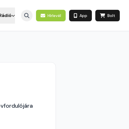
Rádió
Hírlevél
App
Bolt
évfordulójára