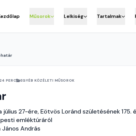
Kezdőlap
Műsorok
Lelkiség
Tartalmak
óhatár
24 PERC
EGYÉB KÖZÉLETI MŰSOROK
ár
a július 27-ére, Eötvös Loránd születésének 175. 
pesti emléktúráról
h János András