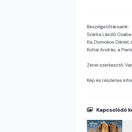
Beszélgetőtársaink:
Szarka László Csaba 
Kis Domokos Dániel, 
Koltai András, a Pia
Zenei szerkesztő: V
Kép és részletes info
Kapcsolódó k