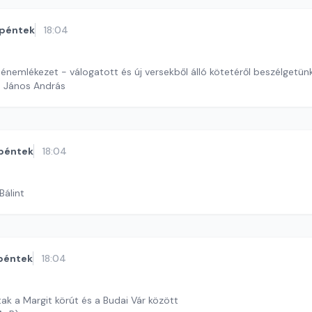
péntek
18:04
énemlékezet - válogatott és új versekből álló kötetéről beszélgetünk
h János András
péntek
18:04
Bálint
péntek
18:04
tak a Margit körút és a Budai Vár között