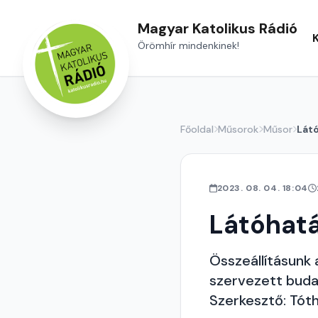
Magyar Katolikus Rádió
Örömhír mindenkinek!
Főoldal
Műsorok
Műsor
Lát
2023. 08. 04. 18:04
Látóhat
Összeállításunk 
szervezett buda
Szerkesztő: Tót