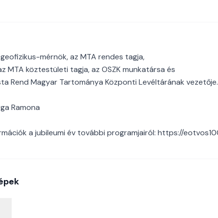
geofizikus-mérnök, az MTA rendes tagja,
az MTA köztestületi tagja, az OSZK munkatársa és
rista Rend Magyar Tartománya Központi Levéltárának vezetője.
arga Ramona
rmációk a jubileumi év további programjairól: https://eotvos10
épek