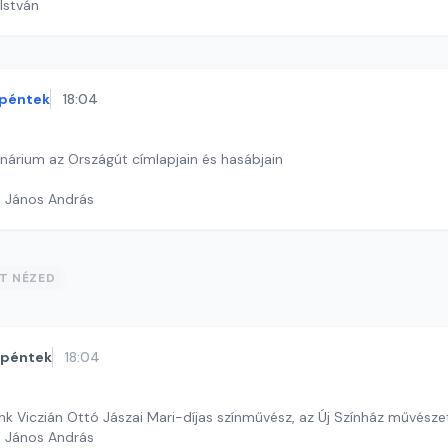
 István
péntek
18:04
árium az Országút címlapjain és hasábjain
h János András
ST NÉZED
péntek
18:04
nk Viczián Ottó Jászai Mari-díjas színművész, az Új Színház művésze
h János András