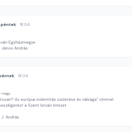
péntek
18:04
svári Egyházmegye
h János András
péntek
18:04
a-nap:
tosan? Az európai indentitás születése és válsága” címmel
eszélgetést a Szent István Intézet
 J. András