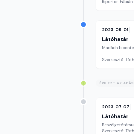
Riporter: Fábián
2023. 09. 01.
Látóhatár
Madách bicenten
Szerkesztő: Tót
ÉPP EZT AZ ADÁ
2023. 07. 07.
Látóhatár
Beszélgetőtársu
Szerkesztő: Tót