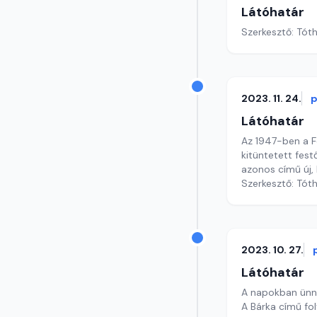
Látóhatár
Szerkesztő: Tót
2023. 11. 24.
p
Látóhatár
Az 1947-ben a F
kitüntetett fest
azonos című új,
Szerkesztő: Tót
2023. 10. 27.
Látóhatár
A napokban ünne
A Bárka című fo