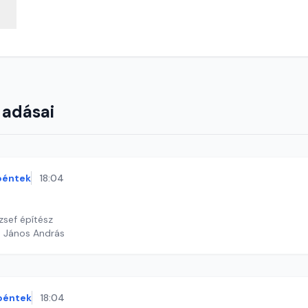
 adásai
péntek
18:04
zsef építész
h János András
péntek
18:04