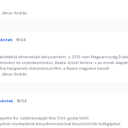
h János András
éntek
18:04
elvidékről elmenekülni kényszerített, s 2015-ben Magyarország Érde
őművész és szobrászművész, Baska József kötete; s az ennek alapján 
 lírai hangvételű dokumentumfilm, a Baska magyarul beszél
h János András
péntek
18:04
pelte 6o. születésnapját Kiss Ottó gyulai költő.
lyóirat munkatársai könyvbemutatóval köszöntötték kollégájukat.