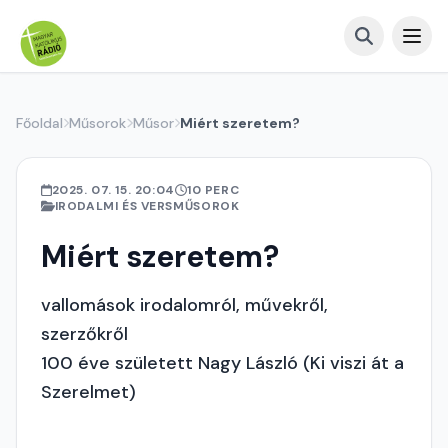
Főoldal
Műsorok
Műsor
Miért szeretem?
2025. 07. 15. 20:04
10 PERC
IRODALMI ÉS VERSMŰSOROK
Miért szeretem?
vallomások irodalomról, művekről,
szerzőkről
100 éve született Nagy László (Ki viszi át a
Szerelmet)