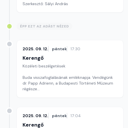
Szerkesztő: Sályi András
ÉPP EZT AZ ADÁST NÉZED
2025. 09. 12.
péntek
17:30
Kerengő
Közéleti beszélgetések
Buda visszafoglalásának emléknapja. Vendégünk
dr. Papp Adrienn, a Budapesti Történeti Múzeum
régésze
Szerkesztő: Sallai Éva
2025. 09. 12.
péntek
17:04
Kerengő