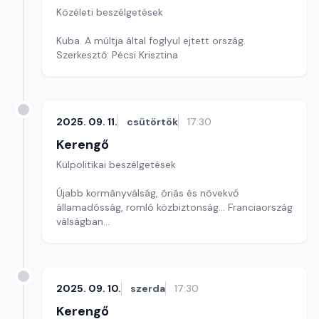
Közéleti beszélgetések
Kuba. A múltja által foglyul ejtett ország.
Szerkesztő: Pécsi Krisztina
2025. 09. 11.
csütörtök
17:30
Kerengő
Külpolitikai beszélgetések
Újabb kormányválság, óriás és növekvő
államadósság, romló közbiztonság... Franciaország
válságban
Szerkesztő: Pozsgai Nóra
2025. 09. 10.
szerda
17:30
Kerengő