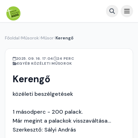
Főoldal
Műsorok
Műsor
Kerengő
2025. 09. 16. 17:04
24 PERC
EGYÉB KÖZÉLETI MŰSOROK
Kerengő
közéleti beszélgetések
1 másodperc - 200 palack.
Már megint a palackok visszaváltása...
Szerkesztő: Sályi András