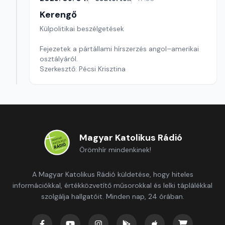
Kerengő
Külpolitikai beszélgetések
Fejezetek a pártállami hírszerzés angol–amerikai
osztályáról.
Szerkesztő: Pécsi Krisztina
Magyar Katolikus Rádió
Örömhír mindenkinek!
A Magyar Katolikus Rádió küldetése, hogy hiteles
információkkal, értékközvetítő műsorokkal és lelki táplálékkal
szolgálja hallgatóit. Minden nap, 24 órában.