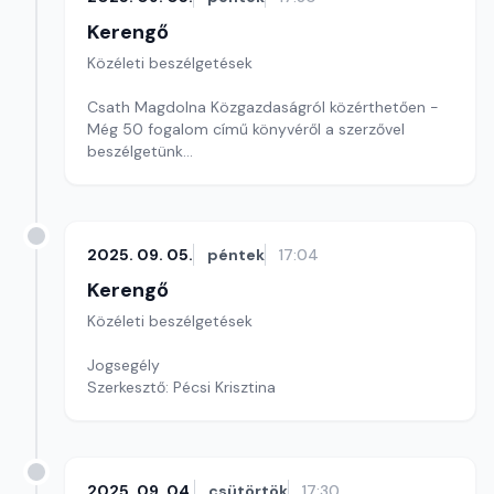
Kerengő
Közéleti beszélgetések
Csath Magdolna Közgazdaságról közérthetően -
Még 50 fogalom című könyvéről a szerzővel
beszélgetünk
Szerkesztő: Sallai Éva
2025. 09. 05.
péntek
17:04
Kerengő
Közéleti beszélgetések
Jogsegély
Szerkesztő: Pécsi Krisztina
2025. 09. 04.
csütörtök
17:30