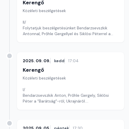
Kerengő
Közéleti beszélgetések
II/
Folytatjuk beszélgetésünket Bendarzsevszkik
Antonnal, Prőhle Gergellyel és Siklósi Péterrel a
"Barátság"-ról, Ukrajnáról.
Szerkesztő: Sályi András
2025. 09. 09.
kedd
17:04
Kerengő
Közéleti beszélgetések
I/
Bendarzsevszkik Anton, Prőhle Gergely, Siklósi
Péter a "Barátság"-ról, Ukrajnáról.
Szerkesztő: Sályi András
2025. 09. 05.
péntek
17:30