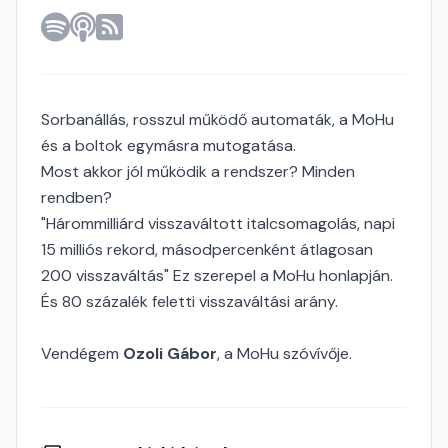
Sorbanállás, rosszul működő automaták, a MoHu
és a boltok egymásra mutogatása.
Most akkor jól működik a rendszer? Minden
rendben?
"Hárommilliárd visszaváltott italcsomagolás, napi
15 milliós rekord, másodpercenként átlagosan
200 visszaváltás" Ez szerepel a MoHu honlapján.
És 80 százalék feletti visszaváltási arány.
Vendégem
Ozoli Gábor
, a MoHu szóvívője.