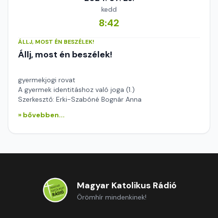
kedd
8:42
ÁLLJ, MOST ÉN BESZÉLEK!
Állj, most én beszélek!
gyermekjogi rovat
A gyermek identitáshoz való joga (1.)
Szerkesztő: Erki-Szabóné Bognár Anna
» bővebben...
Magyar Katolikus Rádió
Örömhír mindenkinek!