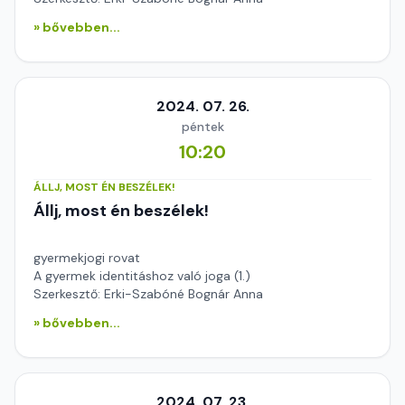
» bővebben...
2024. 07. 26.
péntek
10:20
ÁLLJ, MOST ÉN BESZÉLEK!
Állj, most én beszélek!
gyermekjogi rovat
A gyermek identitáshoz való joga (1.)
Szerkesztő: Erki-Szabóné Bognár Anna
» bővebben...
2024. 07. 23.