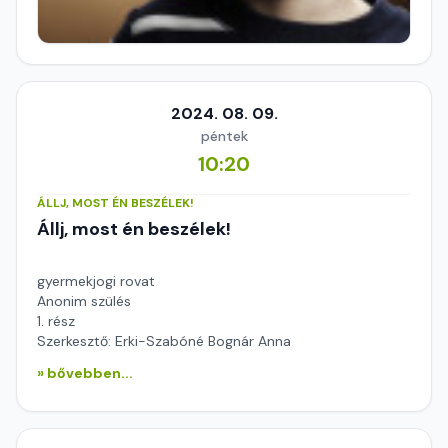
2024. 08. 09.
péntek
10:20
ÁLLJ, MOST ÉN BESZÉLEK!
Állj, most én beszélek!
gyermekjogi rovat
Anonim szülés
1. rész
Szerkesztő: Erki-Szabóné Bognár Anna
» bővebben...