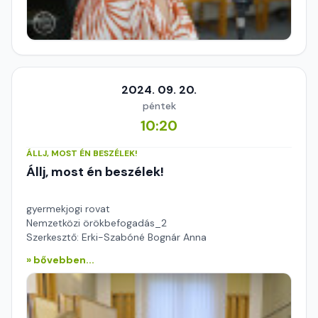
2024. 09. 20.
péntek
10:20
ÁLLJ, MOST ÉN BESZÉLEK!
Állj, most én beszélek!
gyermekjogi rovat
Nemzetközi örökbefogadás_2
Szerkesztő: Erki-Szabóné Bognár Anna
» bővebben...