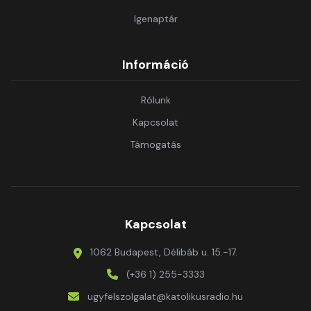
Igenaptár
Információ
Rólunk
Kapcsolat
Támogatás
Kapcsolat
1062 Budapest, Délibáb u. 15.-17.
(+36 1) 255-3333
ugyfelszolgalat@katolikusradio.hu