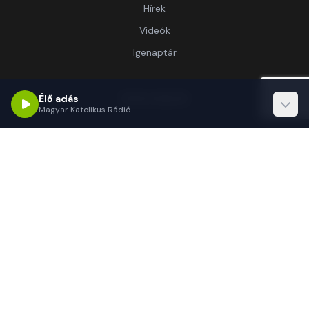
Hírek
Videók
Igenaptár
Információ
Élő adás
Magyar Katolikus Rádió
Rólunk
Kapcsolat
Támogatás
Kapcsolat
1062 Budapest, Délibáb u. 15.-17.
(+36 1) 255-3333