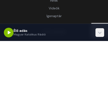
Hírek
Videók
Igenaptár
Élő adás
Információ
Magyar Katolikus Rádió
Rólunk
Kapcsolat
Támogatás
Kapcsolat
1062 Budapest, Délibáb u. 15.-17.
(+36 1) 255-3333