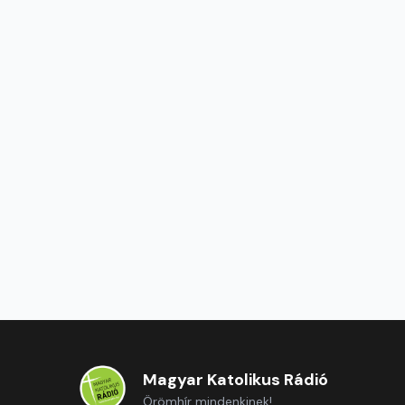
Magyar Katolikus Rádió
Örömhír mindenkinek!