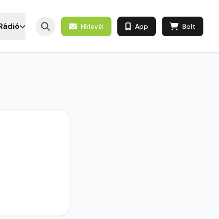
Rádió
Hírlevél
App
Bolt