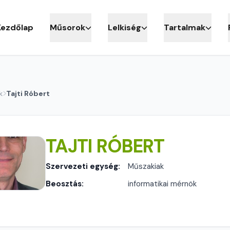
Kezdőlap
Műsorok
Lelkiség
Tartalmak
k
Tajti Róbert
TAJTI RÓBERT
Szervezeti egység:
Műszakiak
Beosztás:
informatikai mérnök