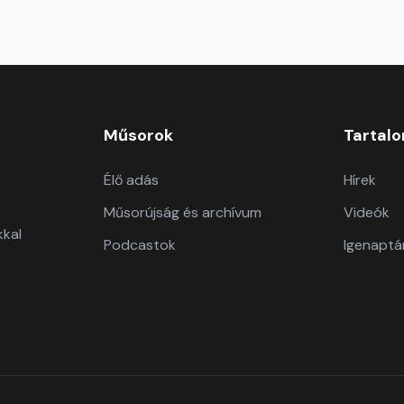
Műsorok
Tartal
Élő adás
Hírek
Műsorújság és archívum
Videók
kkal
Podcastok
Igenaptá