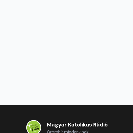
Magyar Katolikus Rádió
Örömhír mindenkinek!