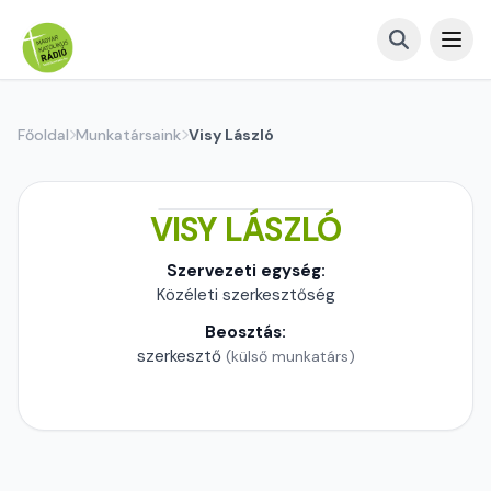
Főoldal
Munkatársaink
Visy László
VISY LÁSZLÓ
Szervezeti egység:
Közéleti szerkesztőség
Beosztás:
szerkesztő
(külső munkatárs)