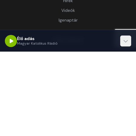
Hírek
Videók
Igenaptár
Élő adás
Információ
Magyar Katolikus Rádió
Rólunk
Kapcsolat
Támogatás
Kapcsolat
1062 Budapest, Délibáb u. 15.-17.
(+36 1) 255-3333