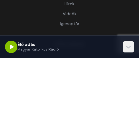
Hírek
Videók
Igenaptár
Információ
Élő adás
Magyar Katolikus Rádió
Rólunk
Kapcsolat
Támogatás
Kapcsolat
1062 Budapest, Délibáb u. 15.-17.
(+36 1) 255-3333