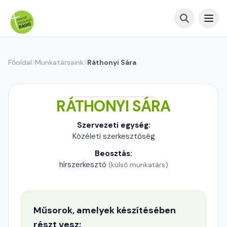
Főoldal
Munkatársaink
Ráthonyi Sára
RÁTHONYI SÁRA
Szervezeti egység:
Közéleti szerkesztőség
Beosztás:
hírszerkesztő
(külső munkatárs)
Műsorok, amelyek készítésében
részt vesz: